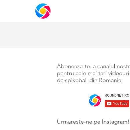
ACASA
ORGANIZATIE
SHOP
ME
Aboneaza-te la canalul nost
pentru cele mai tari videouri
de spikeball din Romania.
Urmareste-ne pe
Instagram
!