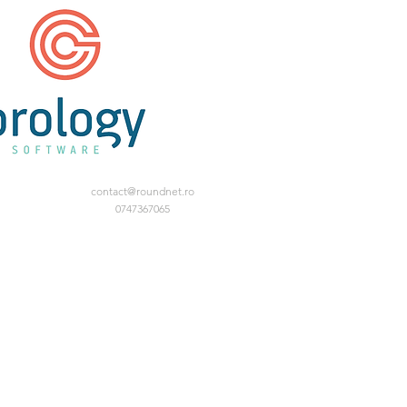
contact@roundnet.ro
0747367065