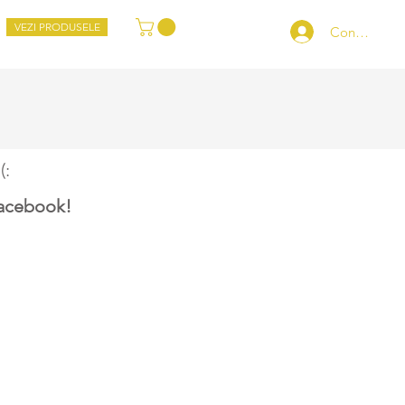
VEZI PRODUSELE
Conectează-
(:
acebook!