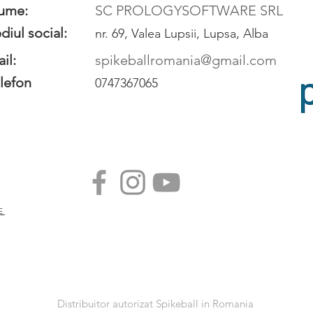
ume:
SC PROLOGYSOFTWARE SRL
diul social:
nr. 69, Valea Lupsii, Lupsa, Alba
il:
spikeballromania@gmail.com
lefon
0747367065
E
Distribuitor autorizat Spikeball in Romania