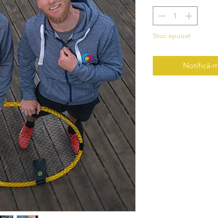
Stoc epuizat
Notifică-m