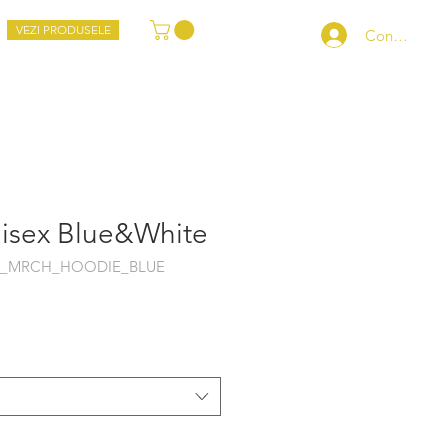
VEZI PRODUSELE
Conectează-
isex Blue&White
RO_MRCH_HOODIE_BLUE
ț