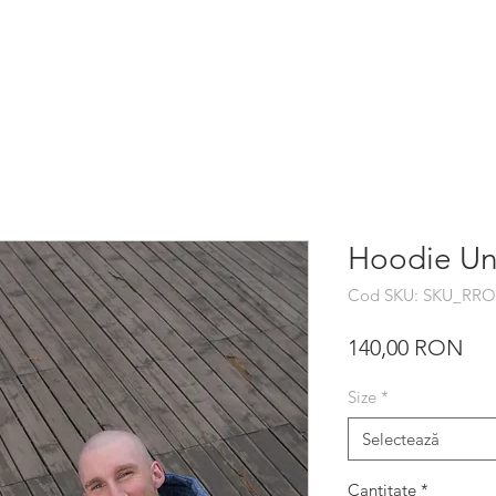
RCH
CUM SE JOACA
DESPRE NOI
CONTACT
More
Hoodie Un
Cod SKU: SKU_R
Pre
140,00 RON
Size
*
Selectează
Cantitate
*