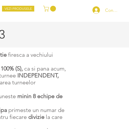
VEZI PRODUSELE
Conectează-
3
tie
firesca a vechiului
e
100% (S),
ca si pana acum,
 turnee
INDEPENDENT,
area turneelor
euneste
minin 8 echipe de
ipa
primeste un numar de
ntru fiecare
divizie
la care