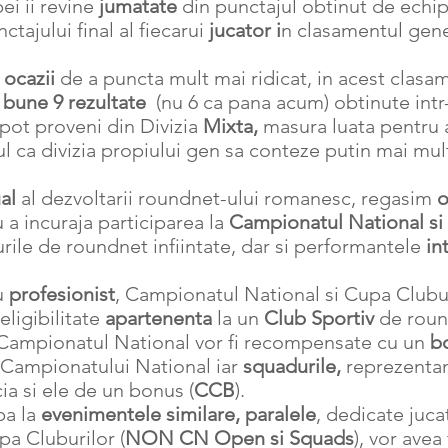
pei ii revine
jumatate
din punctajul obtinut de echi
ctajului final al fiecarui
jucator i
n clasamentul gener
e
ocazii
de a puncta mult mai ridicat, in acest clasame
 bune 9 rezultate
(nu 6 ca pana acum) obtinute int
pot proveni din Divizia
Mixta,
masura luata pentru
itul ca divizia propiului gen sa conteze putin mai mul
al
al dezvoltarii roundnet-ului romanesc, regasim
o
 a incuraja participarea la
Campionatul National si
urile de roundnet infiintate, dar si performantele
in
u
profesionist
, Campionatul National si Cupa Clubu
eligibilitate
apartenenta
la un
Club Sportiv
de roun
 Campionatul National vor fi recompensate cu un
b
Campionatului National iar
squadurile,
reprezentant
ia si ele de un bonus (
CCB
).
pa la
evenimentele similare, paralele
, dedicate juca
a Cluburilor (
NON CN Open si Squads
), vor avea