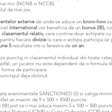
 mai mic (NCNB si NCCB).
lul de mai jos.
ientelor externe
de unde se aduce un
know-how
se
nivel
international
vor beneficia de un
bonus (IB),
co
n
clasamentul relativ,
care contine doar echipele c
 pentru fiecare
divizie
la care o echipa participa iar
bune 5
rezultate intr-o ferestra de
un an
.
punctaj in clasamentul individual din toate catego
Astfel, un jucator nu este dependent de o formula d
 forma de participare.
nctajul deja obtinut.
ate evenimentele SANCTIONED (S) si catiga minim 5
astfel un maxim de 9 x 500 = 4500 puncte.
IB) pot sa ii mai aduca maxim 5 x 100 = 500 punct
ul National (CNB) si Cupa Cluburilor (CCB) pot sa