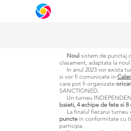
ACASA
ORGANIZATIE
SHOP
ME
Noul
sistem de punctaj c
clasament, adaptata la nou
In anul 2023 vor exista t
si vor fi comunicate in
Calen
care pot fi organizate
orica
SANCTIONED.
Un turneu INDEPENDEN
baieti, 4 echipe de fete si 
La finalul fiecarui turneu 
puncte
in conformitate cu 
participa.