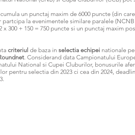
cumula un punctaj maxim de 6000 puncte (din car
r partcipa la evenimentele similare paralele (NCNB
 x 300 + 150 = 750 puncte si un punctaj maxim posi
nta
criteriul
de baza in
selectia echipei
nationale pe
Roundnet
. Considerand data Campionatului Europe
atului National si Cupei Cluburilor, bonusurile afe
ilor pentru selectia din 2023 ci cea din 2024, deadl
3.