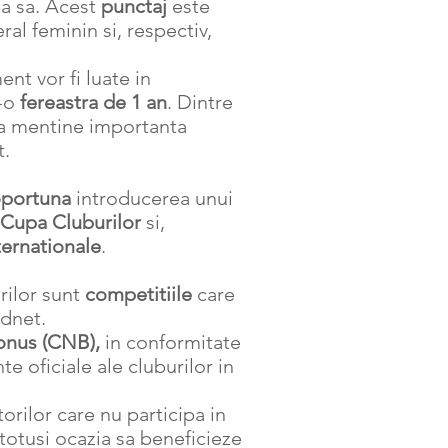
pa sa. Acest
punctaj
este
al feminin si, respectiv,
nt vor fi luate in
r-o
fereastra de 1 an
. Dintre
 a mentine importanta
t.
portuna
introducerea unui
 Cupa Cluburilor
si,
ternationale
.
rilor sunt
competitiile
care
dnet.
onus (CNB),
in conformitate
e oficiale ale cluburilor in
torilor care nu participa in
 totusi ocazia sa beneficieze