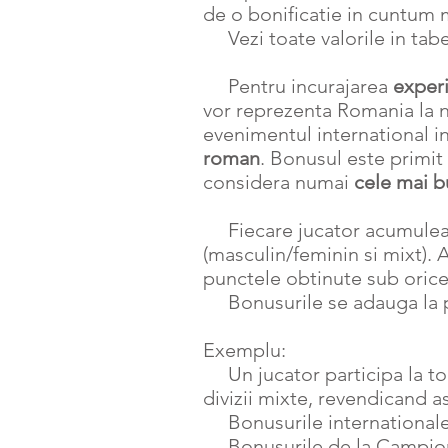
de o bonificatie in cuntum
Vezi toate valorile in tabe
Pentru incurajarea
exper
vor reprezenta Romania la 
evenimentul international i
roman
. Bonusul este primit
considera numai
cele mai 
Fiecare jucator acumuleaza 
(masculin/feminin si mixt). 
punctele obtinute sub orice
Bonusurile se adauga la pu
Exemplu:
Un jucator participa la to
divizii mixte, revendicand 
Bonusurile internationale (
Bonusurile de la Campionat