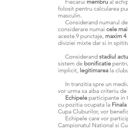
Fiecarui
membru
al echi
folosit pentru calcularea pun
masculin.
Considerand numarul d
considerare numai
cele mai
aceste 9 punctaje,
maxim 4
diviziei mixte dar si in spit
Considerand
stadiul actu
sistem de
bonificatie
pentru
implicit,
legitimarea
la club
In tranzitia spre un medi
vor urma sa aiba criteriu de 
Echipele
participante in
cu pozitia ocupata la
Finala
Cupa Cluburilor, vor benefic
Echipele care vor partici
Campionatul National si Cup