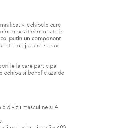
mnificativ, echipele care
nform pozitiei ocupate in
u
cel putin un component
 pentru un jucator se vor
riile la care participa
e echipa si beneficiaza de
 divizii masculine si 4
e.
 ii mai aduca inca 2 x 400