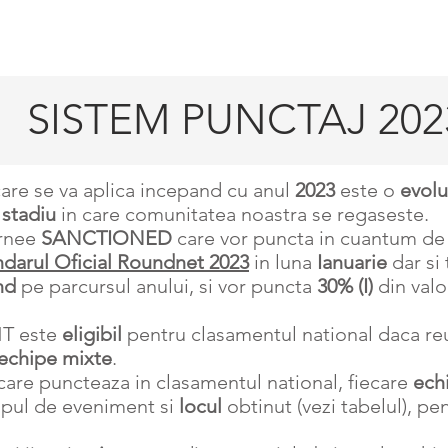
RCH
CUM SE JOACA
DESPRE NOI
CONTACT
More
SISTEM PUNCTAJ 202
are se va aplica incepand cu anul
2023
este o
evolu
l
stadiu
in care comunitatea noastra se regaseste.
urnee
SANCTIONED
care vor puncta in cuantum d
darul Oficial Roundnet 2023
in luna
Ianuarie
dar si
nd
pe parcursul anului, si vor puncta
30% (I)
din valo
T este
eligibil
pentru clasamentul national daca r
8 echipe mixte
.
care puncteaza in clasamentul national, fiecare
ech
tipul de eveniment si
locul
obtinut (vezi tabelul), pe