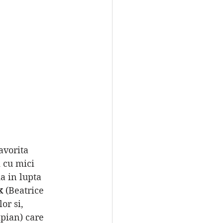
avorita 
i cu mici 
a in lupta 
k 
(Beatrice 
or si, 
pian) care 