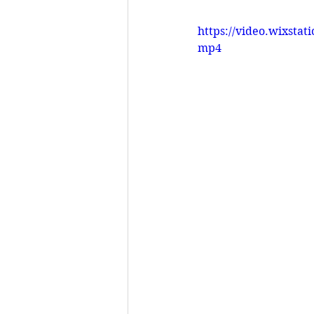
https://video.wixsta
mp4