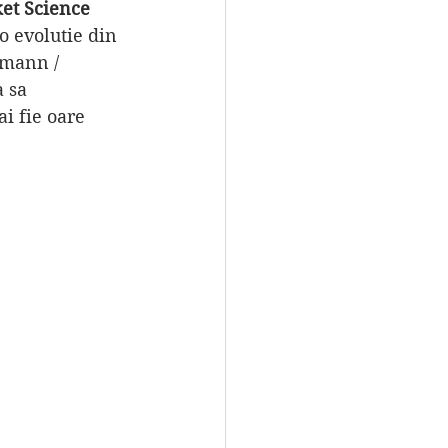
et Science 
o evolutie din 
mann / 
 sa 
i fie oare 