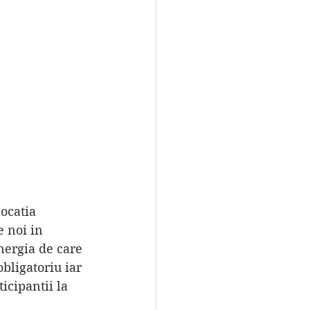
 noi in 
ergia de care 
obligatoriu iar 
icipantii la 