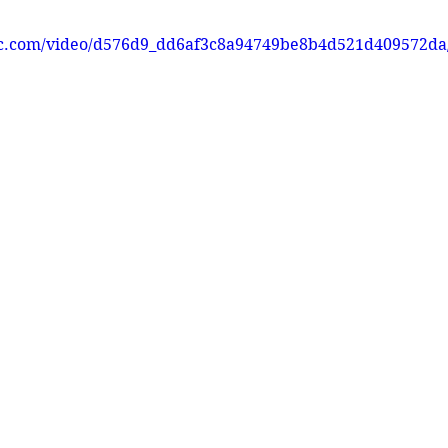
tic.com/video/d576d9_dd6af3c8a94749be8b4d521d409572da/