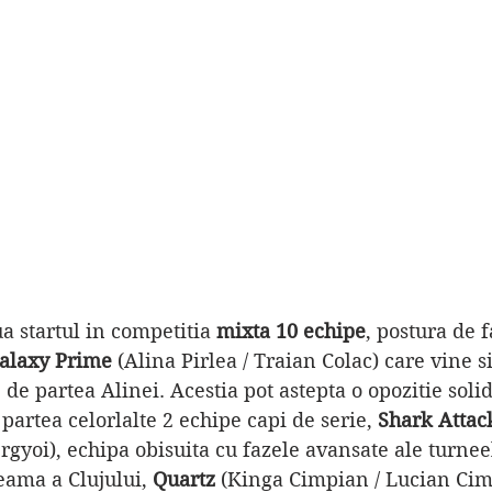
ua startul in competitia 
mixta 10 echipe
, postura de f
alaxy Prime
 (Alina Pirlea / Traian Colac) care vine s
e partea Alinei. Acestia pot astepta o opozitie solid
artea celorlalte 2 echipe capi de serie, 
Shark Attac
rgyoi), echipa obisuita cu fazele avansate ale turneel
ama a Clujului, 
Quartz 
(Kinga Cimpian / Lucian Cim