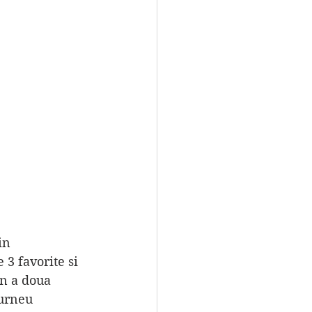
3 favorite si 
in a doua 
turneu 