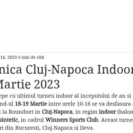
RCH
CUM SE JOACA
DESPRE NOI
CONTACT
More
16, 2023
3 min de citit
nica Cluj-Napoca Indoo
artie 2023
nd-ul 
18-19 Martie 
intre orele 10-16 se va desfasura
 la Roundnet in 
Cluj-Napoca
, in regim 
indoor 
(balon
sintetic
, in cadrul 
Winners Sports Club
. Aceast turn
ri din Bucuresti, Cluj-Napoca si Deva.