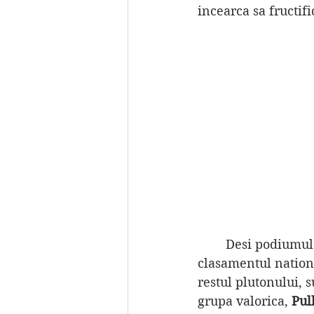
incearca sa fructif
	Desi podiumul pare destul de conturat din perspectiva punctelor din 
clasamentul nationa
restul plutonului, 
grupa valorica, 
Pul