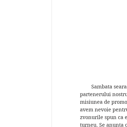
	Sambata seara vom celebra si felicita castigatorii diviziei mixte la locatia 
partenerului nostru
misiunea de promov
avem nevoie pentru
zvonurile spun ca e 
turneu. Se anunta o