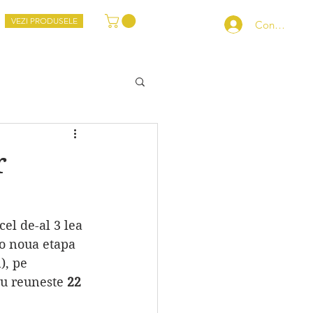
VEZI PRODUSELE
Conectează-
r
 o noua etapa 
), pe 
eu reuneste 
22 