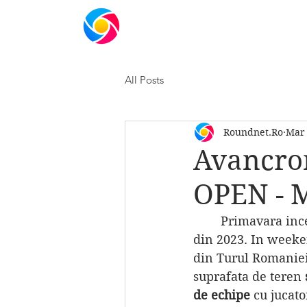
ACASA
ORGANIZATIE
SHOP
ME
All Posts
Roundnet.Ro
Mar 
Avancro
OPEN - M
	Primavara incepe cu ultimul turneu indoor al inceputului de an si cel de-al 3 lea 
din 2023. In weeke
din Turul Romaniei
suprafata de teren 
de echipe 
cu jucato