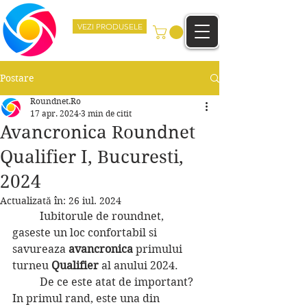
VEZI PRODUSELE
Postare
Roundnet.Ro
17 apr. 2024
3 min de citit
Avancronica Roundnet
Qualifier I, Bucuresti,
2024
Actualizată în:
26 iul. 2024
	Iubitorule de roundnet, 
gaseste un loc confortabil si 
savureaza 
avancronica 
primului 
turneu 
Qualifier
 al anului 2024. 
	De ce este atat de important? 
In primul rand, este una din 