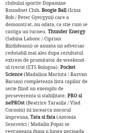
clubului sportiv Dopamine 
Roundnet Club, 
Boogie Ball
 (Irina 
Bob / Peter Gyergyoi) care a 
demonstrat, nu odata, ca stie cum se 
castiga un turneu. 
Thunder Energy 
(Sabina Labonc / Ciprian 
Bizdideanu) se anunta un adversar 
redutabil mai ales dupa rezultatul 
extrem de promitator de weekend-
ul trecut (ETS Bologna). 
Pocket 
Science 
(Madalina Mariuta / Razvan 
Barsan) completeaza lista capilor de 
serie fiind un exemplu de 
perseverenta si stabilitate. 
PRO si 
nePROst 
(Beatrice Tarasila / Vlad 
Cornoiu) isi incearca norocul 
impreuna, 
Tata si fata
 (Antonia 
Sencovici / Madalin Popa) se 
regrupeaza dupa o lunga perioada 