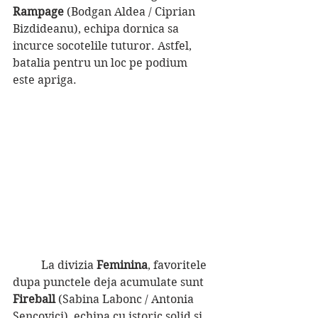
Rampage
 (Bodgan Aldea / Ciprian 
Bizdideanu), echipa dornica sa 
incurce socotelile tuturor. Astfel, 
batalia pentru un loc pe podium 
este apriga. 
	La divizia 
Feminina
, favoritele 
dupa punctele deja acumulate sunt 
Fireball 
(Sabina Labonc / Antonia 
Sencovici), echipa cu istoric solid si 