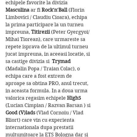
echipele favorite la divizia 
Masculina
 ar fi 
Rock'n'Ball 
(Florin 
Limbovici / Claudiu Cioara), echipa 
la prima participare la un turneu 
impreuna, 
Titirezii 
(Peter Gyergyoi/ 
Mihai Tiorean), care urmareste sa 
repete isprava de la ultimul turneu 
jucat impreuna, in aceeasi locatie, si 
sa castige divizia si  
Trymad 
(Madalin Popa / Traian Colac), o 
echipa care a fost extrem de 
aproape sa obtina PRO, anul trecut, 
in aceasta formula. In a doua urma 
valorica regasim echipele 
High5
(Lucian Cimpian / Razvan Barsan ) si 
Good (V)lads
 (Vlad Cornoiu / Vlad 
Bliort) care vin cu experienta 
internationala dupa prestatii 
multumitoare la ETS Bologna dar si 