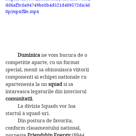
dd6af3c8a94749be8b4d521d409572da/48
0p/mp4/file.mp4
Duminica 
ne vom bucura de o 
competitie aparte, cu un format 
special, menit sa obisnuiasca viitorii 
componenti ai echipei nationale cu 
apartenenta la un 
squad 
si sa 
intareasca legaturile din interiorul 
comunitatii
.
	La divizia Squads vor lua 
startul 4 squad-uri.
	Din postura de favorita, 
conform clasamentului national, 
porneste 
Friendship Energy
 (8944 