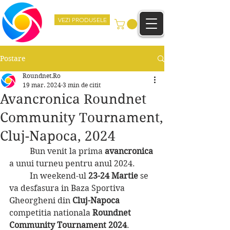
VEZI PRODUSELE
Postare
Roundnet.Ro
19 mar. 2024
3 min de citit
Avancronica Roundnet
Community Tournament,
Cluj-Napoca, 2024
	Bun venit la prima 
avancronica 
a unui turneu pentru anul 2024.
	In weekend-ul 
23-24 Martie
 se 
va desfasura in Baza Sportiva 
Gheorgheni din 
Cluj-Napoca 
competitia nationala
 Roundnet 
Community Tournament 2024
.