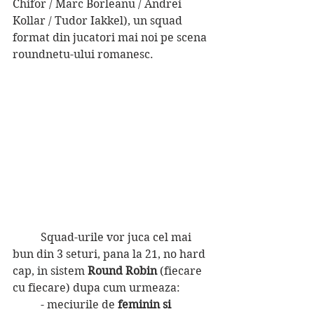
Chifor / Marc Borleanu / Andrei 
Kollar / Tudor Iakkel), un squad 
format din jucatori mai noi pe scena 
roundnetu-ului romanesc.
	Squad-urile vor juca cel mai 
bun din 3 seturi, pana la 21, no hard 
cap, in sistem 
Round Robin
 (fiecare 
cu fiecare) dupa cum urmeaza:
	- meciurile de 
feminin si 