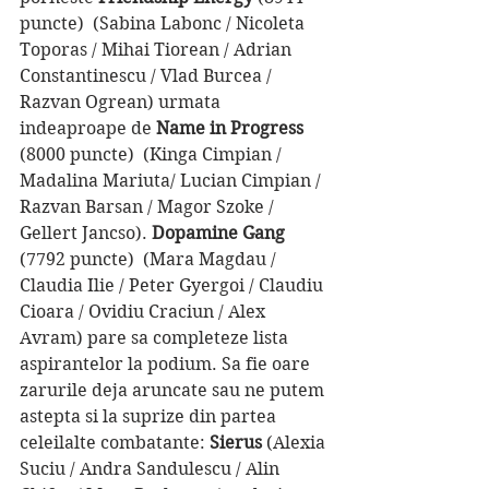
puncte)  (Sabina Labonc / Nicoleta 
Toporas / Mihai Tiorean / Adrian 
Constantinescu / Vlad Burcea / 
Razvan Ogrean) urmata 
indeaproape de 
Name in Progress
(8000 puncte)  (Kinga Cimpian / 
Madalina Mariuta/ Lucian Cimpian / 
Razvan Barsan / Magor Szoke / 
Gellert Jancso). 
Dopamine Gang
(7792 puncte)  (Mara Magdau / 
Claudia Ilie / Peter Gyergoi / Claudiu 
Cioara / Ovidiu Craciun / Alex 
Avram) pare sa completeze lista 
aspirantelor la podium. Sa fie oare 
zarurile deja aruncate sau ne putem 
astepta si la suprize din partea 
celeilalte combatante: 
Sierus 
(Alexia 
Suciu / Andra Sandulescu / Alin 