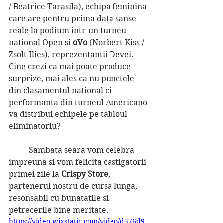
/ Beatrice Tarasila), echipa feminina 
care are pentru prima data sanse 
reale la podium intr-un turneu 
national Open si 
oVo
 (Norbert Kiss / 
Zsolt Ilies), reprezentantii Devei. 
Cine crezi ca mai poate produce 
surprize, mai ales ca nu punctele 
din clasamentul national ci 
performanta din turneul Americano 
va distribui echipele pe tabloul 
eliminatoriu?
	Sambata seara vom celebra 
impreuna si vom felicita castigatorii 
primei zile la 
Crispy Store
, 
partenerul nostru de cursa lunga, 
resonsabil cu bunatatile si 
petrecerile bine meritate.
https://video.wixstatic.com/video/d576d9_