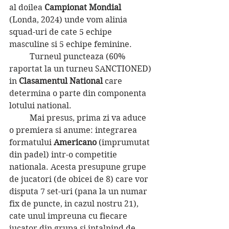
al doilea 
Campionat Mondial 
(Londa, 2024) unde vom alinia 
squad-uri de cate 5 echipe 
masculine si 5 echipe feminine. 
	Turneul puncteaza (60% 
raportat la un turneu SANCTIONED) 
in 
Clasamentul National
 care 
determina o parte din componenta 
lotului national.
	Mai presus, prima zi va aduce 
o premiera si anume: integrarea 
formatului 
Americano 
(imprumutat 
din padel) intr-o competitie 
nationala. Acesta presupune grupe 
de jucatori (de obicei de 8) care vor 
disputa 7 set-uri (pana la un numar 
fix de puncte, in cazul nostru 21), 
cate unul impreuna cu fiecare 
jucator din grupa si intalnind de 