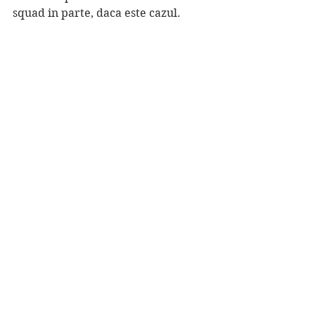
squad in parte, daca este cazul.
	Se anunta un weekend 
excelent, cu vreme prietenoasa de 
aceea suntem siguri de calitatea 
turneului si va invitam sa va 
alaturati, ca spectatori.
	Premiile acestui turneu sunt 
oferite in parteneriat cu