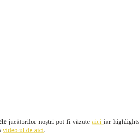
ele 
jucătorilor noștri pot fi văzute 
aici 
iar highlight
 
video-ul de aici
. 