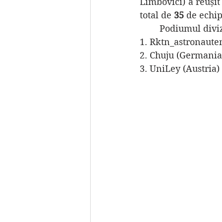
Limbovici) a reușit
total de 
35 
de echip
	Podiumul diviz
1. Rktn_astronaute
2. Chuju (Germania
3. UniLey (Austria)