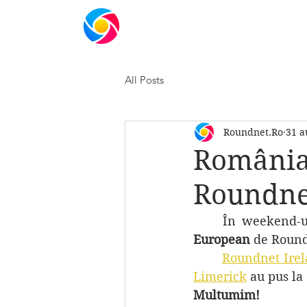
ACASA
ORGANIZATIE
SHOP
ME
All Posts
Roundnet.Ro
31 a
România
Roundnet
	În weekend-u
European 
de Roundn
Roundnet Ire
Limerick
Multumim!