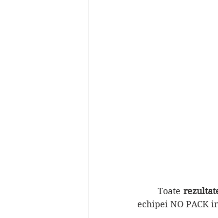
	Toate 
rezultat
echipei NO PACK in