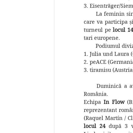
3. Eisenträger/Sie
	La feminin si
care va participa 
turneul pe 
locul 1
tari europene.
	Podiumul divi
1. Julia und Laura 
2. peACE (Germani
3. tiramisu (Austria
	Duminică a a
România.
Echipa 
In Flow
 (B
reprezentant româ
locul 24
 după 3 vi