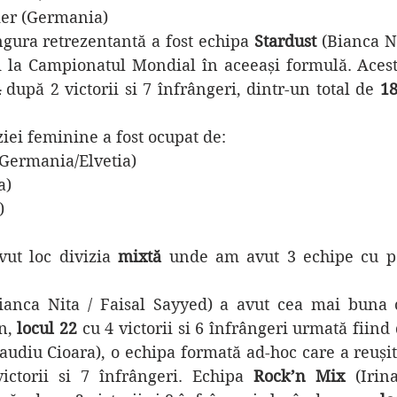
mer (Germania)
ngura retrezentantă a fost echipa 
Stardust 
(Bianca Ni
și la Campionatul Mondial în aceeași formulă. Acest
4
 după 2 victorii si 7 înfrângeri, dintr-un total de 
1
ziei feminine a fost ocupat de:
(Germania/Elvetia)
a)
)
vut loc divizia 
mixtă 
unde am avut 3 echipe cu par
ianca Nita / Faisal Sayyed) a avut cea mai buna c
n, 
locul 22
 cu 4 victorii si 6 înfrângeri urmată fiind 
ctorii si 7 înfrângeri. Echipa 
Rock’n Mix
 (Irin