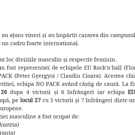
r-un cadru foarte international.
ut loc diviziile masculin și respectiv feminin.
m fost representati de echipele EU Rock'n'ball (Flor
PACK (Peter Gyergyoi / Claudiu Cioara). Acestea chiar
titiei, echipa NO PACK având câștig de cauză. La fi
 26
 dupa 4 victorii și 6 înfrângeri iar echipa 
EU
upă, pe 
locul 27
 cu 3 victorii și 7 înfrângeri dintr-un
europene.
ziei masculine a fost ocupat de:
Austria)
ranta)