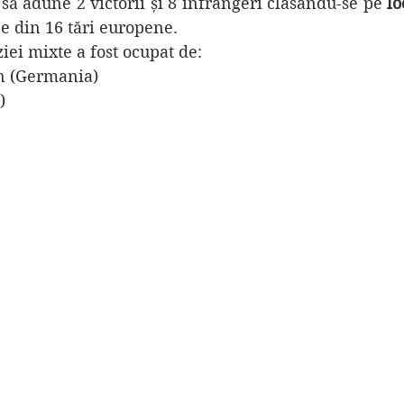
 să adune 2 victorii și 8 înfrângeri clasându-se pe 
lo
e din 16 tări europene.
iei mixte a fost ocupat de:
n (Germania)
)