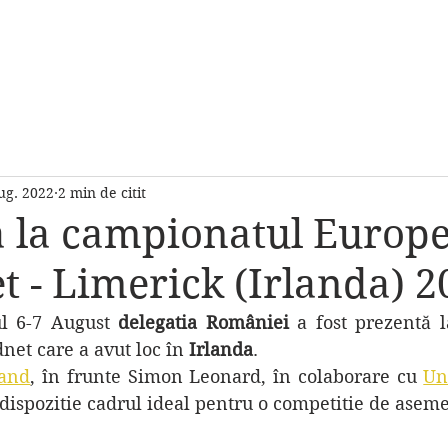
RCH
CUM SE JOACA
DESPRE NOI
CONTACT
More
ug. 2022
2 min de citit
 la campionatul Europ
 - Limerick (Irlanda) 2
l 6-7 August 
delegatia României
et care a avut loc în 
Irlanda
.
land
, în frunte Simon Leonard, în colaborare cu 
Un