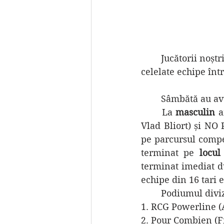
	Jucătorii noștri au ajuns vineri și au împărtit cazarea din campusul universitar cu 
celelate echipe înt
	Sâmbătă au av
	La 
masculin 
a
Vlad Bliort) și NO 
pe parcursul compe
terminat pe 
locul
terminat imediat d
echipe din 16 tari 
	Podiumul divi
1. RCG Powerline (
2. Pour Combien (F