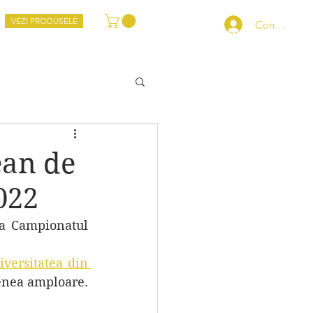
VEZI PRODUSELE
Conectează-
ean de
022
 a fost prezentă la Campionatul 
iversitatea din 
 au pus la dispozitie cadrul ideal pentru o competitie de asemenea amploare. 