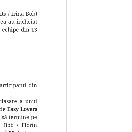
ta / Irina Bob) 
ea au încheiat 
8
 echipe din 13 
ticipanti din 
lasare a unui 
de 
Easy Lovers
(Raquel Martín / Claudiu Cioara), o echipa formată ad-hoc care a reușit să termine pe 
a Bob / Florin 