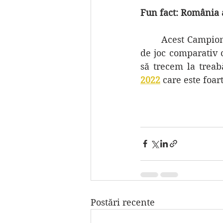
Fun fact: România a
	Acest Campionat European a fost o ocazie bună să conștientizăm nivelul nostru 
de joc comparativ c
să trecem la trea
2022
care este foar
Postări recente