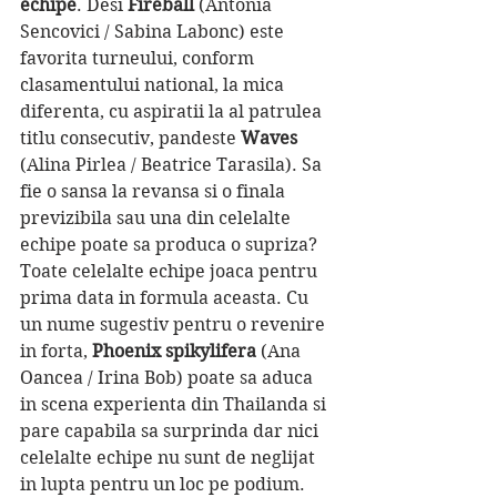
echipe
. Desi 
Fireball 
(Antonia 
Sencovici / Sabina Labonc) este 
favorita turneului, conform 
clasamentului national, la mica 
diferenta, cu aspiratii la al patrulea 
titlu consecutiv, pandeste 
Waves 
(Alina Pirlea / Beatrice Tarasila). Sa 
fie o sansa la revansa si o finala 
previzibila sau una din celelalte 
echipe poate sa produca o supriza? 
Toate celelalte echipe joaca pentru 
prima data in formula aceasta. Cu 
un nume sugestiv pentru o revenire 
in forta, 
Phoenix spikylifera 
(Ana 
Oancea / Irina Bob) poate sa aduca 
in scena experienta din Thailanda si 
pare capabila sa surprinda dar nici 
celelalte echipe nu sunt de neglijat 
in lupta pentru un loc pe podium.