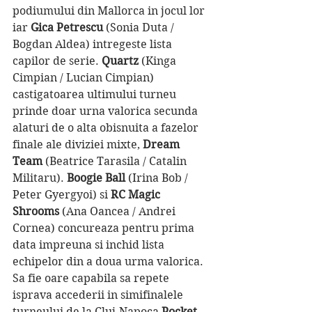
podiumului din Mallorca in jocul lor 
iar 
Gica Petrescu 
(Sonia Duta / 
Bogdan Aldea) intregeste lista 
capilor de serie. 
Quartz 
(Kinga 
Cimpian / Lucian Cimpian) 
castigatoarea ultimului turneu 
prinde doar urna valorica secunda 
alaturi de o alta obisnuita a fazelor 
finale ale diviziei mixte, 
Dream 
Team 
(Beatrice Tarasila / Catalin 
Militaru). 
Boogie Ball 
(Irina Bob / 
Peter Gyergyoi) si 
RC Magic 
Shrooms 
(Ana Oancea / Andrei 
Cornea) concureaza pentru prima 
data impreuna si inchid lista 
echipelor din a doua urma valorica. 
Sa fie oare capabila sa repete 
isprava accederii in simifinalele 
turneului de la Cluj-Napoca 
Pocket 