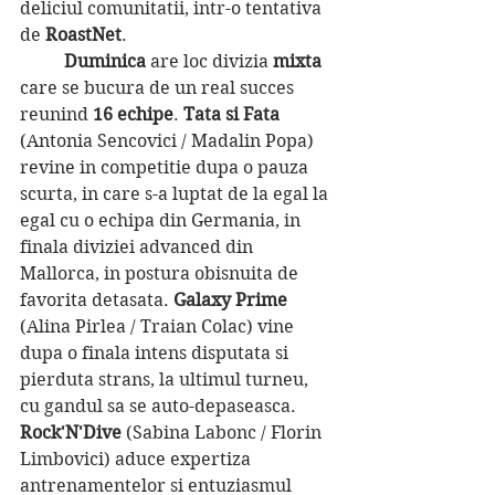
deliciul comunitatii, intr-o tentativa 
de 
RoastNet
.
Duminica 
are loc divizia 
mixta 
care se bucura de un real succes 
reunind 
16 echipe
. 
Tata si Fata
(Antonia Sencovici / Madalin Popa) 
revine in competitie dupa o pauza 
scurta, in care s-a luptat de la egal la 
egal cu o echipa din Germania, in 
finala diviziei advanced din 
Mallorca, in postura obisnuita de 
favorita detasata. 
Galaxy Prime 
(Alina Pirlea / Traian Colac) vine 
dupa o finala intens disputata si 
pierduta strans, la ultimul turneu, 
cu gandul sa se auto-depaseasca. 
Rock'N'Dive 
(Sabina Labonc / Florin 
Limbovici) aduce expertiza 
antrenamentelor si entuziasmul 