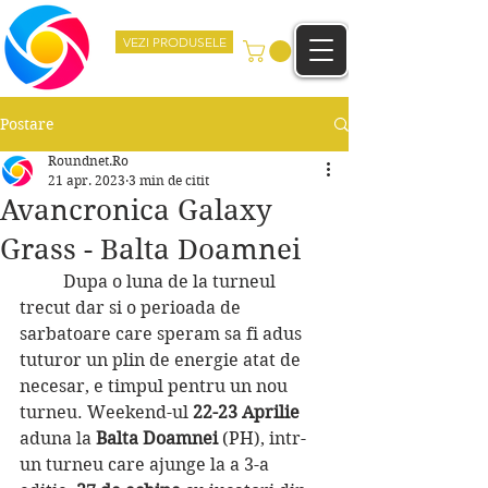
VEZI PRODUSELE
Postare
Roundnet.Ro
21 apr. 2023
3 min de citit
Avancronica Galaxy
Grass - Balta Doamnei
	Dupa o luna de la turneul 
trecut dar si o perioada de 
sarbatoare care speram sa fi adus 
tuturor un plin de energie atat de 
necesar, e timpul pentru un nou 
turneu. Weekend-ul 
22-23 Aprilie
aduna la 
Balta Doamnei 
(PH), intr-
un turneu care ajunge la a 3-a 