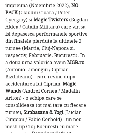
impreuna (Noiembrie 2022), 
NO 
PACK
 (Claudiu Cioara / Peter 
Gyergioy) si 
Magic Twisters 
(Bogdan 
Aldea / Catalin Militaru) care vin sa 
isi depasesca performanele sportive 
din finalele pierdute la ultimele 2 
turnee (Martie, Cluj-Napoca si, 
respectiv, Februarie, Bucuresti). In 
a doua urna valorica avem 
MGB.ro 
(Antonio Limongiu / Ciprian 
Bizdideanu) - care revine dupa 
accidentarea lui Ciprian, 
Magic 
Wands 
(Andrei Cornea / Madalin 
Ariton) - o echipa care se 
consolideaza tot mai tare cu fiecare 
turneu, 
Simbasana & Yogi 
(Lucian 
Cimpian / Fabio Gerhold) - un nou 
mesh-up Cluj-Bucuresti cu mare 