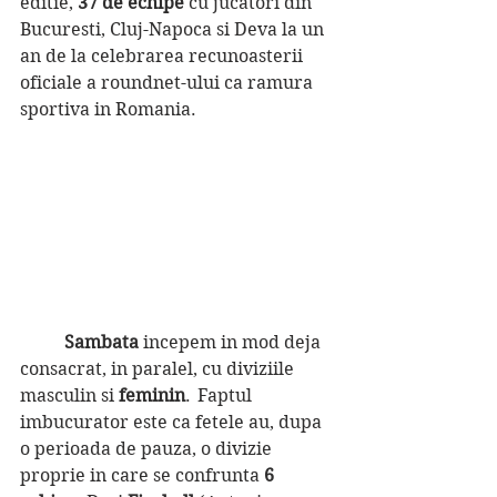
editie, 
37 de echipe 
cu jucatori din 
Bucuresti, Cluj-Napoca si Deva la un 
an de la celebrarea recunoasterii 
oficiale a roundnet-ului ca ramura 
sportiva in Romania.
Sambata 
incepem in mod deja 
consacrat, in paralel, cu diviziile 
masculin si 
feminin
.	Faptul 
imbucurator este ca fetele au, dupa 
o perioada de pauza, o divizie 
proprie in care se confrunta 
6 