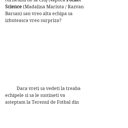
Science 
(Madalina Mariuta / Razvan 
Barsan) sau vreo alta echipa sa 
izbuteasca vreo surpriza?
	Daca vreti sa vedeti la treaba 
echipele si sa le sustineti va 
asteptam la Terenul de Fotbal din 
Balta Doamnei (PH) dar, daca nu 
reustiti sa ajungeti, puteti urmari in 
timp real evolutia turneului in 